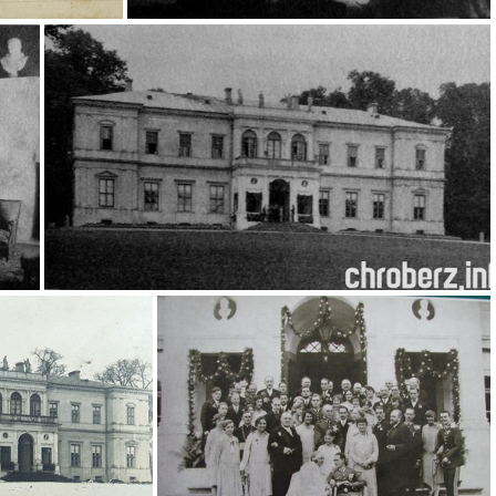
ztowa
Wielopolscy
Pałac Wielopolskich w Chrobrzu