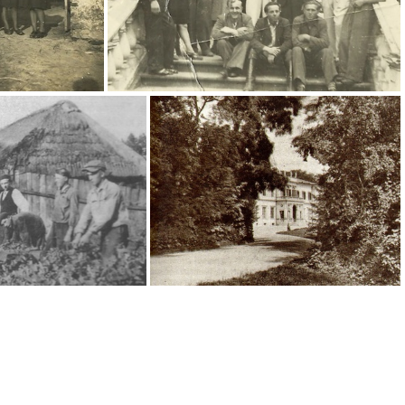
Rok 1940
Przed Pałacem Wielopolskich
przypałacowym
Pałac Wielopolskich w Chrobrzu.