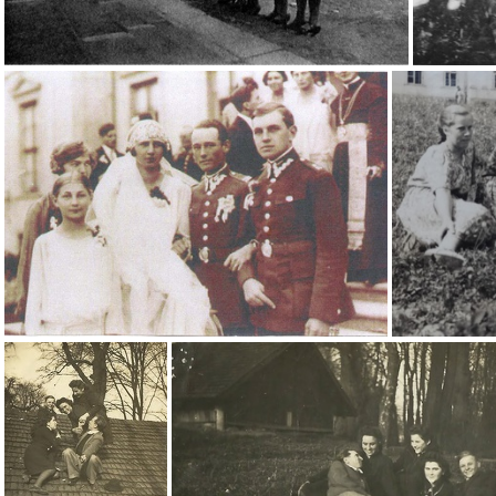
Dożynki 1927r.
Ślub Marii Wielopolskiej z Chrobrza z Władysławem Tarnowskim