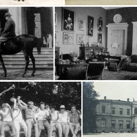
Uroczystości zaślubin hrabianki Marii Wielopolskiej z Władysławem hr Tarnowskim - 1928 r
Chroberz - karta poc
er Erwin Wielopolski
Salon w pałącu