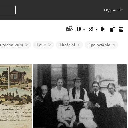
Logowanie
+ technikum
2
+ ZSR
2
+ kościół
1
+ polowanie
1