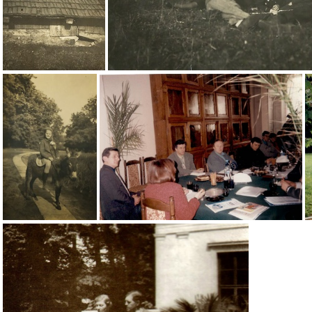
Kawalerka chroberska końcówka lat 30 tych w parku dworskim.
Kawalerka chroberska końcówka lat 30
Zdjęcie wykonane w parku w Chrobrzu
04.05.1996r., Sejmik Rad Sołeckich