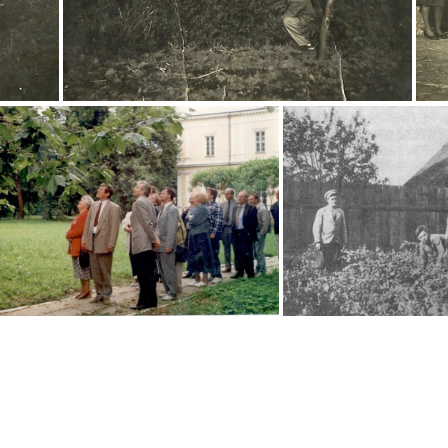
 tych.
Kawalerka chroberska, końcówka lat 30 tych
1996r., w parku.
W ogrodzie 