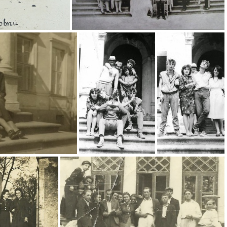
ch w Chrobrzu
Ślub Marii Wielopolskiej z Władysławem Tarnowskim
roberska
Na schodach pałacu Wielopolskich
Na schodach pałacu Wielopolskich