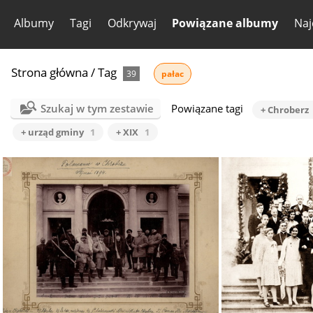
Albumy
Tagi
Odkrywaj
Powiązane albumy
Naj
Strona główna
/
Tag
39
pałac
Szukaj w tym zestawie
Powiązane tagi
+ Chroberz
+ urząd gminy
1
+ XIX
1