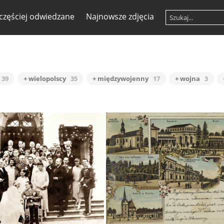
częściej odwiedzane
Najnowsze zdjęcia
39
+ wielopolscy
35
+ międzywojenny
17
+ wojna
3