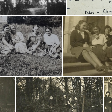
Młodzież z Chrobrza
Pałac Wielopolski
Młodzież Chroberska
Młodzież Ch