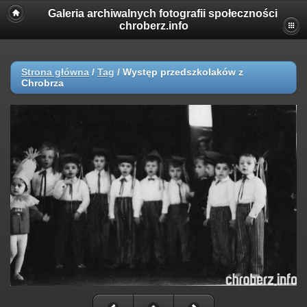
Galeria archiwalnych fotografii społeczności
chroberz.info
Strona główna
/
Tag
/
Występ przedszkolaków z
Chrobrza